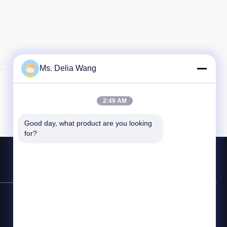
Ms. Delia Wang
Sonraki Yazı
2:49 AM
Good day, what product are you looking 
for?
İletişim Hızlı Hattı
86-510-87846084