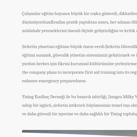
Çalışanlar eğitim boyunca büyük bir coşku gösterdi, dikkatli
düşünüyordumKendim pratik yaptıktan sonra, her adımın ölüm
müdahale yeteneklerini önemli ölçüde geliştirdiğini ve kritik 
Şirketin yönetimi eğitime büyük önem verdi.Şirketin Güvenlik 
eğitimi sunmak, güvenlik yönetim sistemimizi geliştirmek ve i
yardım herkes için fikrini kurumsal kültürümüze yerleştirmeyi
the company plans to incorporate first aid training into its r
enhance emergency preparedness.
Yixing Kızılhaç Derneği ile bu başarılı işbirliği, Jiangsu Milky
sahip bir işgücü, şirketin istikrarlı büyümesinin temel taşı 
ve daha güvenli bir işyerine ve daha sağlıklı bir Yixing topl