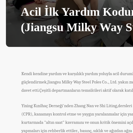
Acil İlk Yardım Kodu
(Jiangsu Milky Way St
Kendi kendine yardım ve karşılıklı yardım yoluyla acil durum
güçlendirmek,Jiangsu Milky Way Steel Poles Co.., Ltd. yakın za
davet etti.Çeşitli departmanların temsilcileri aktif olarak kat
Yixing Kızılhaç Derneği'nden Zhang Nan ve Shi Liting,dersle
(CPR), kanamayı kontrol etme ve yaygın yaralanmalar için yar
kurtarmada "altın saat" kavramını ve onun kritik önemini açıkç
yapmaları için rehberlik ettiler., basınç, sıklık ve ağızdan ağz