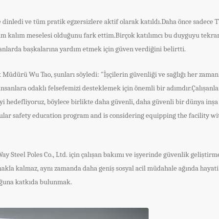
ce dinledi ve tüm pratik egzersizlere aktif olarak katıldı.Daha önce sade
 kalım meselesi olduğunu fark ettim.Birçok katılımcı bu duyguyu tekrarl
anlarda başkalarına yardım etmek için güven verdiğini belirtti.
Müdürü Wu Tao, şunları söyledi: "İşçilerin güvenliği ve sağlığı her zaman
nsanlara odaklı felsefemizi desteklemek için önemli bir adımdır.Çalışanlar
 hedefliyoruz, böylece birlikte daha güvenli, daha güvenli bir dünya inşa 
egular safety education program and is considering equipping the facility 
 Way Steel Poles Co., Ltd. için çalışan bakımı ve işyerinde güvenlik geliştir
olmakla kalmaz, aynı zamanda daha geniş sosyal acil müdahale ağında hayat
uluğuna katkıda bulunmak.