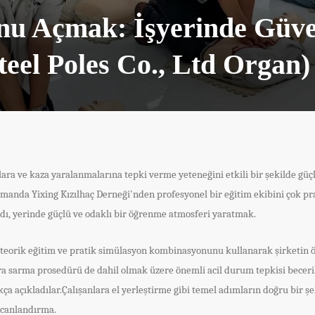
nu Açmak: İşyerinde Güve
eel Poles Co., Ltd Organ)
lara ve kaza yaralanmalarına tepki verme yeteneğini etkili bir şekilde gü
manda Yixing Kızılhaç Derneği'nden profesyonel bir eğitim ekibini çok prat
ıldı, yerinde güçlü ve odaklı bir öğrenme atmosferi yaratmak.
ri teorik eğitim ve pratik simülasyon kombinasyonunu kullanarak şirketi
a sarma prosedürü de dahil olmak üzere önemli acil durum tepkisi becerile
a açıkladılar.Çalışanlara el yerleştirme gibi temel adımların doğru bir şe
a canlandırma.