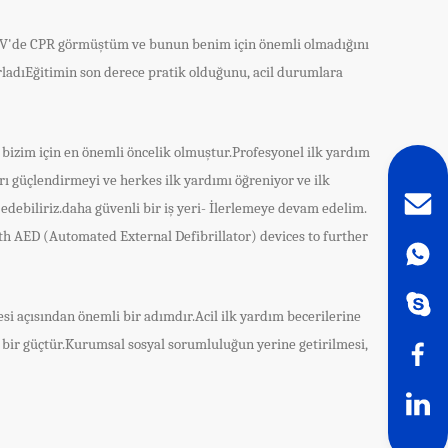
ce TV'de CPR görmüştüm ve bunun benim için önemli olmadığını
adıEğitimin son derece pratik olduğunu, acil durumlara
 bizim için en önemli öncelik olmuştur.Profesyonel ilk yardım
ı güçlendirmeyi ve herkes ilk yardımı öğreniyor ve ilk
edebiliriz.daha güvenli bir iş yeri- İlerlemeye devam edelim.
with AED (Automated External Defibrillator) devices to further
mesi açısından önemli bir adımdır.Acil ilk yardım becerilerine
i bir güçtür.Kurumsal sosyal sorumluluğun yerine getirilmesi,