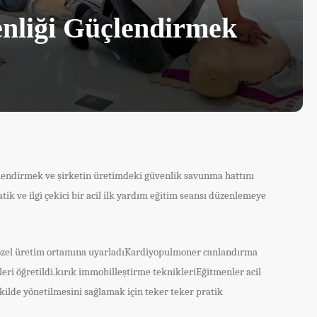
nliği Güçlendirmek
çlendirmek ve şirketin üretimdeki güvenlik savunma hattını
ik ve ilgi çekici bir acil ilk yardım eğitim seansı düzenlemeye
n özel üretim ortamına uyarladıKardiyopulmoner canlandırma
ri öğretildi.kırık immobilleştirme teknikleriEğitmenler acil
kilde yönetilmesini sağlamak için teker teker pratik