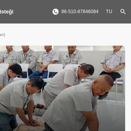
 isteği
86-510-87846084
TU
an)