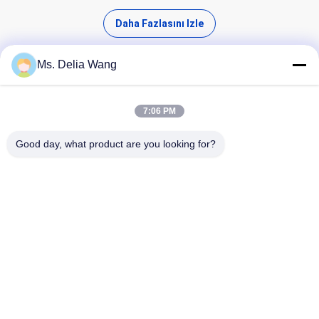
Daha Fazlasını Izle
Ms. Delia Wang
7:06 PM
Yüksek Kaliteli Ürünler Bul
Good day, what product are you looking for?
Arama
Ana Sayfa
Ürünler
Hakkımızda
Fabrika Turu
Kalite Kontrol
Bize Ulaşın
Teklif Isteği
Tel: 86-510-87846084