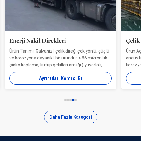
Çelik Yardımcı Kutusu
nlü, güçlü
Ürün Açıklaması: Galvanizli çelik direk, birden fazla
ikronluk
endüstriyel kullanıma uygun, çok yönlü, güçlü ve
arlak,
korozyona dayanıklı bir üründür. ve belediye
ndaki en
uygulamaları. ≥ 86 mikron çinko kaplama, çeşitli
Ayrıntıları Kontrol Et
0 mm
kutup şekilleri (yuvarlak, sekizgen, çokgen),
nabili...
235'ten 500 MPa'ya kadar nihai çekme
mukavemeti ve 1 mm...
Daha Fazla Kategori