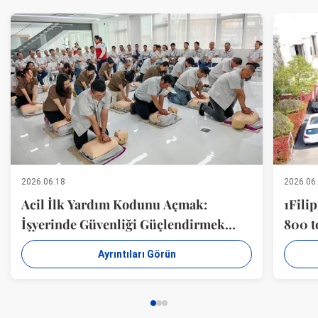
2026.06.18
2026.06
Acil İlk Yardım Kodunu Açmak:
1Filip
İşyerinde Güvenliği Güçlendirmek
800 t
(Jiangsu Milky Way Steel Poles Co., Ltd
başarı
Ayrıntıları Görün
Organ)