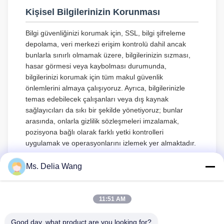
Kişisel Bilgilerinizin Korunması
Bilgi güvenliğinizi korumak için, SSL, bilgi şifreleme
depolama, veri merkezi erişim kontrolü dahil ancak
bunlarla sınırlı olmamak üzere, bilgilerinizin sızması,
hasar görmesi veya kaybolması durumunda,
bilgilerinizi korumak için tüm makul güvenlik
önlemlerini almaya çalışıyoruz. Ayrıca, bilgilerinizle
temas edebilecek çalışanları veya dış kaynak
sağlayıcıları da sıkı bir şekilde yönetiyoruz; bunlar
arasında, onlarla gizlilik sözleşmeleri imzalamak,
pozisyona bağlı olarak farklı yetki kontrolleri
uygulamak ve operasyonlarını izlemek yer almaktadır.
Küçüklerin Korunması
Ms. Delia Wang
Küçüklerin kişisel bilgilerinin korunmasına önem
veriyoruz. Eğer bir küçükseniz, vasinizden bu gizlilik
11:51 AM
politikasını dikkatlice okumasını ve hizmetlerimizi
kullanmasını veya vasinizin iznini alarak bize bilgi
Good day, what product are you looking for?