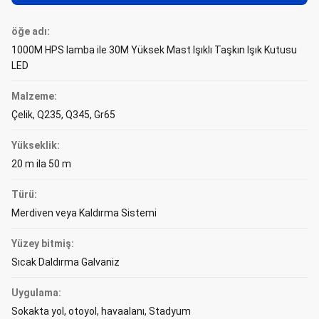
öğe adı:
1000M HPS lamba ile 30M Yüksek Mast Işıklı Taşkın Işık Kutusu
LED
Malzeme:
Çelik, Q235, Q345, Gr65
Yükseklik:
20 m ila 50 m
Türü:
Merdiven veya Kaldırma Sistemi
Yüzey bitmiş:
Sıcak Daldırma Galvaniz
Uygulama:
Sokakta yol, otoyol, havaalanı, Stadyum