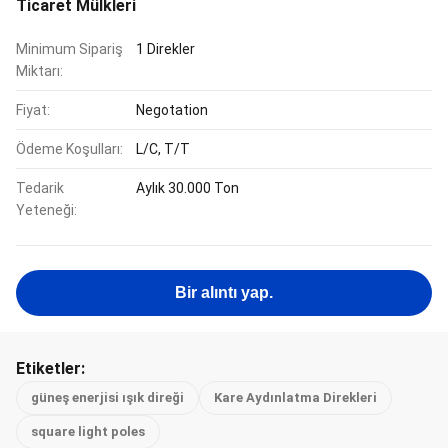
Ticaret Mülkleri
Minimum Sipariş
1 Direkler
Miktarı:
Fiyat:
Negotation
Ödeme Koşulları:
L/C, T/T
Tedarik
Aylık 30.000 Ton
Yeteneği:
Bir alıntı yap.
Etiketler:
güneş enerjisi ışık direği
Kare Aydınlatma Direkleri
square light poles