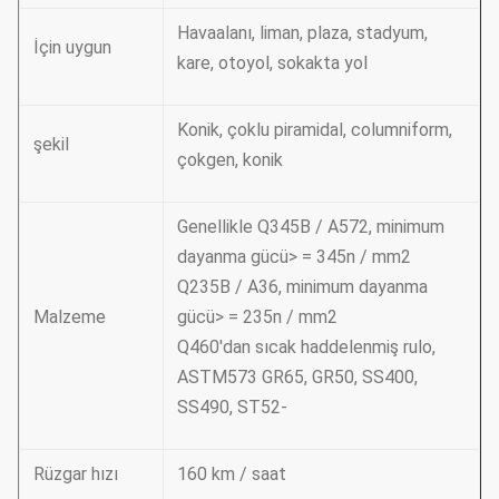
Havaalanı, liman, plaza, stadyum,
İçin uygun
kare, otoyol, sokakta yol
Konik, çoklu piramidal, columniform,
şekil
çokgen, konik
Genellikle Q345B / A572, minimum
dayanma gücü> = 345n / mm2
Q235B / A36, minimum dayanma
Malzeme
gücü> = 235n / mm2
Q460'dan sıcak haddelenmiş rulo,
ASTM573 GR65, GR50, SS400,
SS490, ST52-
Rüzgar hızı
160 km / saat